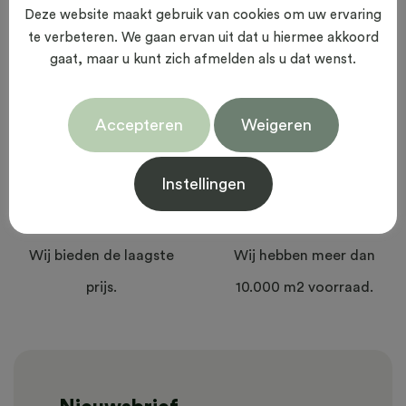
Deze website maakt gebruik van cookies om uw ervaring
Snelle levering
Beste kwaliteit
te verbeteren. We gaan ervan uit dat u hiermee akkoord
Wij leveren snel in
Wij bieden hoogwaardige
gaat, maar u kunt zich afmelden als u dat wenst.
Nederland en Europa.
kwaliteit.
Accepteren
Weigeren
Instellingen
Laagste prijs
Grote voorraad
Wij bieden de laagste
Wij hebben meer dan
prijs.
10.000 m2 voorraad.