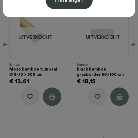
Instellingen
UITVERKOCHT
UITVERKOCHT
Bamboe
Bamboe
Moso bamboe tuinpaal
Black bamboe
Ø 8-10 x 500 cm
grasborder 50×100 cm
€
13,61
€
18,15
Lees
Lees
Toevoegen
Toevoegen
aan
aan
r
verder
verder
verlanglijst
verlanglijst