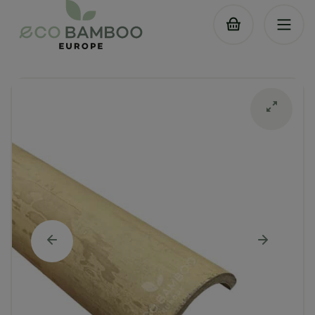
Ga
naar
inhoud