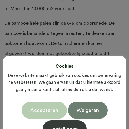
Meer dan 10.000 m2 voorraad
De bamboe hele palen zijn ca 6-9 cm doorsnede. De
bamboe is behandeld tegen insecten, te denken aan
boktor en houtworm. De tuinschermen kunnen
afgewerkt worden met gekookte lijnzaad olie dit
verbeterd de levensduur met ca. 10-15 jaar. Elke
Cookies
gehalveerde bamboepaal is uniek, kleurverschillen in een
Deze website maakt gebruik van cookies om uw ervaring
te verbeteren. We gaan ervan uit dat u hiermee akkoord
bamboe schuttingen zijn dus normaal. De diameter van
gaat, maar u kunt zich afmelden als u dat wenst.
elke bamboepaal kan verschillen.
Accepteren
Weigeren
Gerelateerde producten